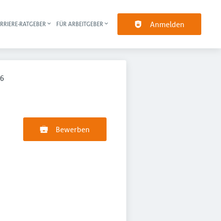
Anmelden
RRIERE-RATGEBER
FÜR ARBEITGEBER
pt-Navigation
26
Bewerben