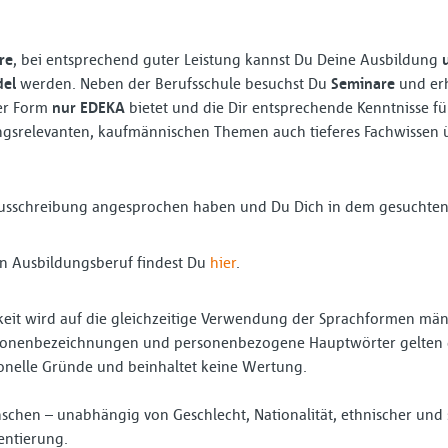
re
, bei entsprechend guter Leistung kannst Du Deine Ausbildung
del
werden. Neben der Berufsschule besuchst Du
Seminare
und erh
ser Form
nur EDEKA
bietet und die Dir entsprechende Kenntnisse für 
gsrelevanten, kaufmännischen Themen auch tieferes Fachwissen 
ausschreibung angesprochen haben und Du Dich in dem gesuchten 
n Ausbildungsberuf findest Du
hier
.
eit wird auf die gleichzeitige Verwendung der Sprachformen männ
ersonenbezeichnungen und personenbezogene Hauptwörter gelten g
ionelle Gründe und beinhaltet keine Wertung.
schen – unabhängig von Geschlecht, Nationalität, ethnischer und 
ientierung.