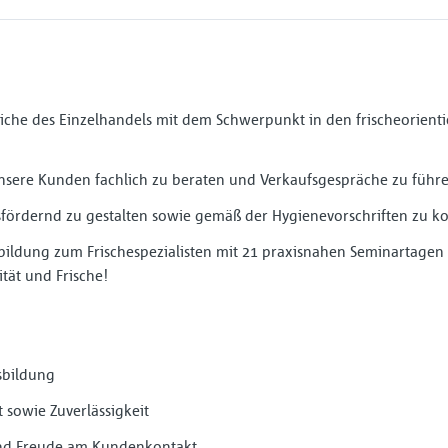
reiche des Einzelhandels mit dem Schwerpunkt in den frischeorient
nsere Kunden fachlich zu beraten und Verkaufsgespräche zu führ
sfördernd zu gestalten sowie gemäß der Hygienevorschriften zu ko
sbildung zum Frischespezialisten mit 21 praxisnahen Seminartagen 
tät und Frische!
sbildung
t sowie Zuverlässigkeit
nd Freude am Kundenkontakt