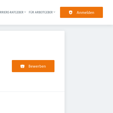
Anmelden
RRIERE-RATGEBER
FÜR ARBEITGEBER
pt-Navigation
Bewerben