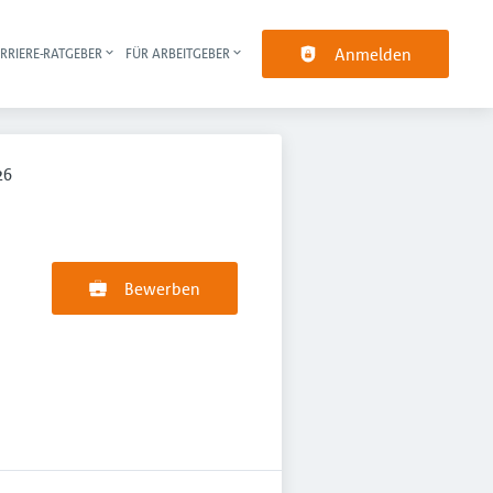
Anmelden
RRIERE-RATGEBER
FÜR ARBEITGEBER
pt-Navigation
26
Bewerben