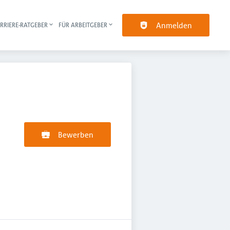
Anmelden
RRIERE-RATGEBER
FÜR ARBEITGEBER
pt-Navigation
Bewerben