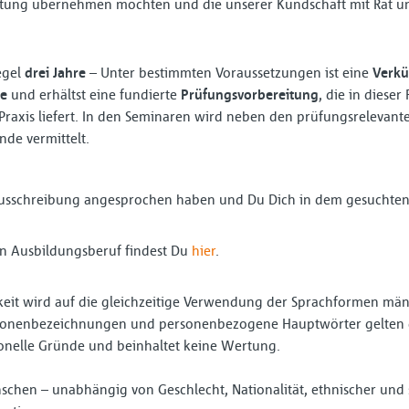
rtung übernehmen möchten und die unserer Kundschaft mit Rat und
egel
drei Jahre
– Unter bestimmten Voraussetzungen ist eine
Verk
re
und erhältst eine fundierte
Prüfungsvorbereitung
, die in diese
 Praxis liefert. In den Seminaren wird neben den prüfungsreleva
de vermittelt.
ausschreibung angesprochen haben und Du Dich in dem gesuchten 
n Ausbildungsberuf findest Du
hier
.
eit wird auf die gleichzeitige Verwendung der Sprachformen männ
ersonenbezeichnungen und personenbezogene Hauptwörter gelten g
ionelle Gründe und beinhaltet keine Wertung.
schen – unabhängig von Geschlecht, Nationalität, ethnischer und 