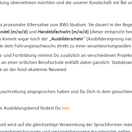
rtung übernehmen möchten und die unserer Kundschaft mit Rat und
ls praxisnahe Alternative zum BWL-Studium. Sie dauert in der Rege
andel (m/w/d)
und
Handelsfachwirt (m/w/d)
(dieser entspricht h
es kommt sogar noch der „
Ausbilderschein
“ (Ausbildereignung nach
 die dem Führungsnachwuchs direkt zu einer verantwortungsvollen 
 und Fortbildung nimmst Du zusätzlich an verschiedenen Projekten
an einer örtlichen Berufsschule entfällt dabei gänzlich. Stattdesse
re an der food akademie Neuwied.
ausschreibung angesprochen haben und Du Dich in dem gesuchten 
n Ausbildungsberuf findest Du
hier
.
eit wird auf die gleichzeitige Verwendung der Sprachformen männ
ersonenbezeichnungen und personenbezogene Hauptwörter gelten g