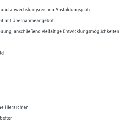
en und abwechslungsreichen Ausbildungsplatz
keit mit Übernahmeangebot
euung, anschließend vielfältige Entwicklungsmöglichkeiten
ld
b
che Hierarchien
beiter