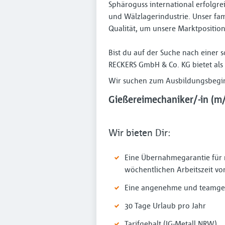
Sphäroguss international erfolgr
und Wälzlagerindustrie. Unser fam
Qualität, um unsere Marktpositio
Bist du auf der Suche nach eine
RECKERS GmbH & Co. KG bietet als 
Wir suchen zum Ausbildungsbegin
Gießereimechaniker/-in (m
Wir bieten Dir:
Eine Übernahmegarantie für m
wöchentlichen Arbeitszeit von
Eine angenehme und teamge
30 Tage Urlaub pro Jahr
Tarifgehalt (IG-Metall NRW)