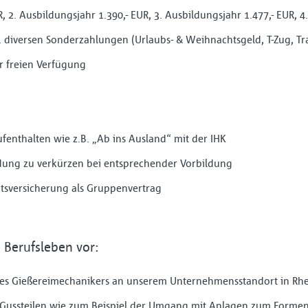
, 2. Ausbildungsjahr 1.390,- EUR, 3. Ausbildungsjahr 1.477,- EUR, 4
l. diversen Sonderzahlungen (Urlaubs- & Weihnachtsgeld, T-Zug, T
ur freien Verfügung
fenthalten wie z.B. „Ab ins Ausland“ mit der IHK
ldung zu verkürzen bei entsprechender Vorbildung
itsversicherung als Gruppenvertrag
s Berufsleben vor:
f des Gießereimechanikers an unserem Unternehmensstandort in R
on Gussteilen wie zum Beispiel der Umgang mit Anlagen zum Formen