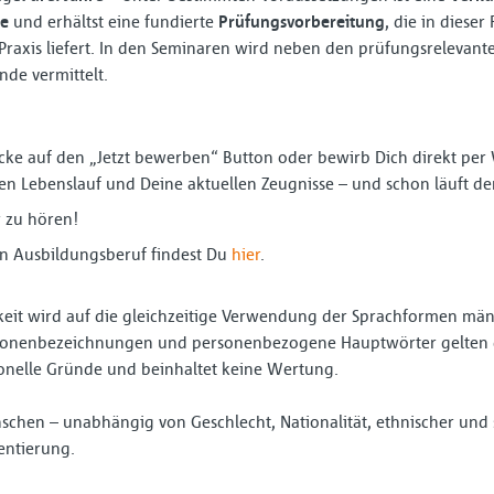
e
und erhältst eine fundierte
Prüfungsvorbereitung
, die in diese
 Praxis liefert. In den Seminaren wird neben den prüfungsreleva
de vermittelt.
licke auf den „Jetzt bewerben“ Button oder bewirb Dich direkt pe
n Lebenslauf und Deine aktuellen Zeugnisse – und schon läuft der
r zu hören!
n Ausbildungsberuf findest Du
hier
.
eit wird auf die gleichzeitige Verwendung der Sprachformen männ
ersonenbezeichnungen und personenbezogene Hauptwörter gelten g
ionelle Gründe und beinhaltet keine Wertung.
schen – unabhängig von Geschlecht, Nationalität, ethnischer und 
ientierung.