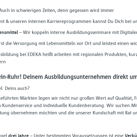
Auch in schwierigen Zeiten, denn gegessen wird immer
t & unseren internen Karriereprogrammen kannst Du Dich bei un
ensmittel
– Wir koppeln interne Ausbildungsseminare mit Digital
rst die Versorgung mit Lebensmitteln vor Ort und leistest einen wic
sbildung bei EDEKA heißt arbeiten mit regionalen Produkten, ku
ern
in-Ruhr! Deinem Ausbildungsunternehmen direkt um 
el. Deins auch?
r geführten Märkten legen wir nicht nur großen Wert auf Qualität, 
Kundenservice und individuelle Kundenberatung. Wir suchen Mit
rtung übernehmen möchten und die unserer Kundschaft mit Rat und
egel
drei Jahre
– Unter bestimmten Voraussetzungen ist eine
Verk