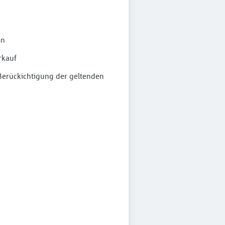
en
rkauf
 Berückichtigung der geltenden