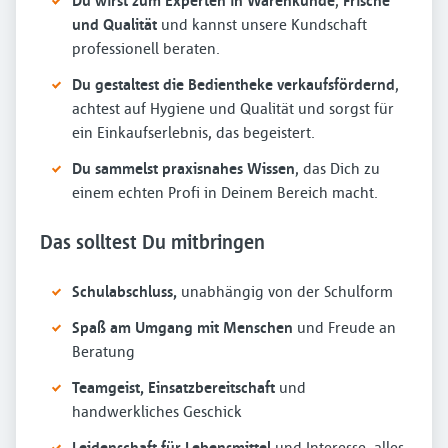
Du wirst zum Experten in Warenkunde
,
Frische
und Qualität
und kannst unsere Kundschaft
professionell beraten.
Du gestaltest die Bedientheke verkaufsfördernd
,
achtest auf Hygiene und Qualität und sorgst für
ein Einkaufserlebnis, das begeistert.
Du sammelst praxisnahes Wissen
, das Dich zu
einem echten Profi in Deinem Bereich macht.
Das solltest Du mitbringen
Schulabschluss,
unabhängig von der Schulform
Spaß am Umgang mit Menschen
und Freude an
Beratung
Teamgeist, Einsatzbereitschaft
und
handwerkliches Geschick
Leidenschaft für Lebensmittel
und Interesse, alles