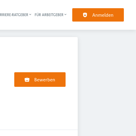
Anmelden
RRIERE-RATGEBER
FÜR ARBEITGEBER
pt-Navigation
Bewerben