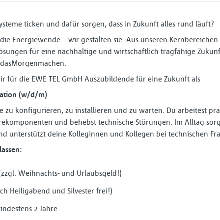
ysteme ticken und dafür sorgen, dass in Zukunft alles rund läuft?
 die Energiewende – wir gestalten sie. Aus unseren Kernbereiche
Lösungen für eine nachhaltige und wirtschaftlich tragfähige Zukunf
 #dasMorgenmachen.
ir für die EWE TEL GmbH Auszubildende für eine Zukunft als
ration (w/d/m)
e zu konfigurieren, zu installieren und zu warten. Du arbeitest pr
ekomponenten und behebst technische Störungen. Im Alltag sorgst
 und unterstützt deine Kolleginnen und Kollegen bei technischen 
lassen:
 (zzgl. Weihnachts- und Urlaubsgeld!)
ch Heiligabend und Silvester frei!)
ndestens 2 Jahre