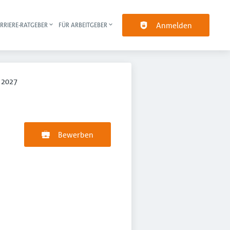
Anmelden
RRIERE-RATGEBER
FÜR ARBEITGEBER
pt-Navigation
 2027
Bewerben