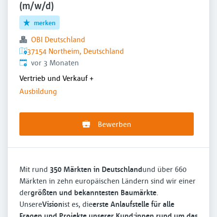
(m/w/d)
merken
OBI Deutschland
37154 Northeim, Deutschland
Veröffentlicht
:
vor 3 Monaten
Vertrieb und Verkauf
+
Ausbildung
Bewerben
Mit rund
350 Märkten in Deutschland
und über 660
Märkten in zehn europäischen Ländern sind wir einer
der
größten und bekanntesten Baumärkte
.
Unsere
Vision
ist es, die
erste Anlaufstelle für alle
Fragen und Projekte unserer Kund:innen rund um das